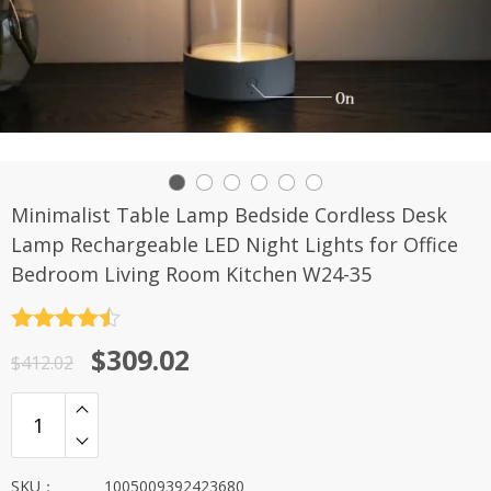
Minimalist Table Lamp Bedside Cordless Desk
Lamp Rechargeable LED Night Lights for Office
Bedroom Living Room Kitchen W24-35
评分
4.5
原
当
$
309.02
&sol; 5
$
412.02
价
前
为：
价
$412.02。
格
为：
SKU：
1005009392423680