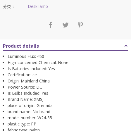
$309.02。
分类：
Desk lamp
Product details
Luminous Flux:
<60
Hign-concerned Chemical:
None
Is Batteries Included:
Yes
Certification:
ce
Origin:
Mainland China
Power Source:
DC
Is Bulbs Included:
Yes
Brand Name:
XMSJ
place of origin:
Grenada
brand name:
No brand
model number:
W24-35
plastic type:
PP
fabric type:
nylon