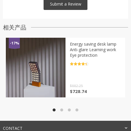
相关产品
-17%
Energy saving desk lamp
Anti-glare Learning work
Eye protection
评分
4.5
&sol; 5
$
882.25
原
当
$
728.74
价
前
为：
价
$882.25。
格
为：
$728.74。
CONTACT