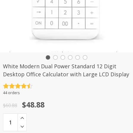
White Modern Dual Power Standard 12 Digit
Desktop Office Calculator with Large LCD Display
评分
4.5
44 orders
&sol; 5
原
当
$
48.88
$
60.88
价
前
为：
价
$60.88。
格