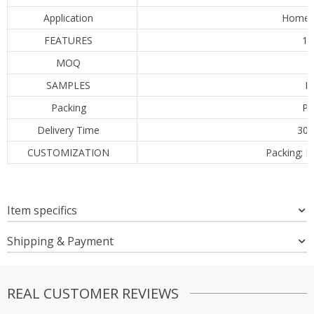
Application
Home 
FEATURES
12
MOQ
SAMPLES
P
Packing
PV
Delivery Time
30-
CUSTOMIZATION
Packing; L
Item specifics
Shipping & Payment
REAL CUSTOMER REVIEWS