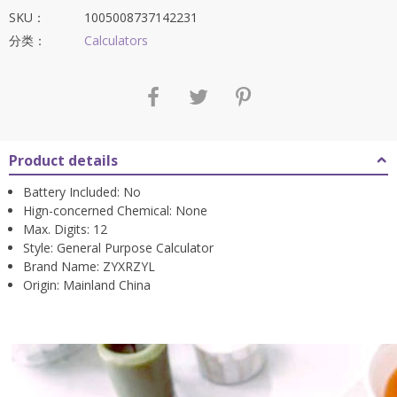
为：
SKU：
1005008737142231
$48.88。
分类：
Calculators
Product details
Battery Included:
No
Hign-concerned Chemical:
None
Max. Digits:
12
Style:
General Purpose Calculator
Brand Name:
ZYXRZYL
Origin:
Mainland China