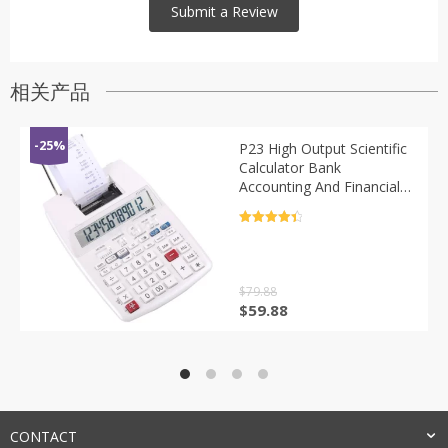
相关产品
-25%
P23 High Output Scientific
Calculator Bank
Accounting And Financial
Financial Calculator Dual
Color Code Printer
评分
4.5
Calculator
&sol; 5
$
79.88
原
当
$
59.88
价
前
为：
价
$79.88。
格
为：
$59.88。
CONTACT