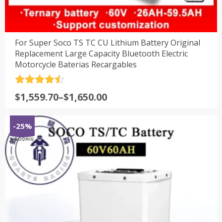
For Super Soco TS TC CU Lithium Battery Original
Replacement Large Capacity Bluetooth Electric
Motorcycle Baterias Recargables
评分
4.5
$
1,559.70
–
$
1,650.00
&sol; 5
-25%