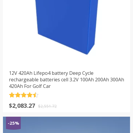
12V 420Ah Lifepo4 battery Deep Cycle
rechargeable batteries cell 3.2V 100Ah 200Ah 300Ah
420Ah For Golf Car
评分
4.5
原
当
$
2,083.27
&sol; 5
$
2,551.72
价
前
为：
价
-25%
$2,551.72。
格