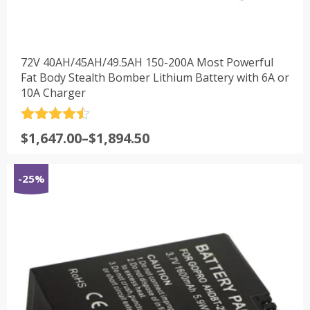
72V 40AH/45AH/49.5AH 150-200A Most Powerful
Fat Body Stealth Bomber Lithium Battery with 6A or
10A Charger
评分
4.5
$
1,647.00
–
$
1,894.50
&sol; 5
-25%