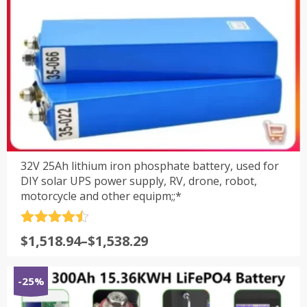
32V 25Ah lithium iron phosphate battery, used for
DIY solar UPS power supply, RV, drone, robot,
motorcycle and other equipm;;*
评分
4.5
$
1,518.94
–
$
1,538.29
&sol; 5
-25%