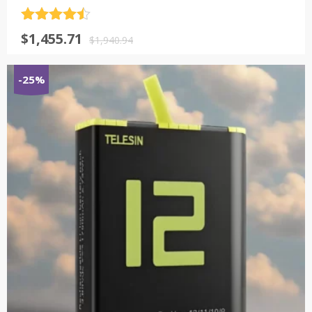
评分
4.5
原
当
$
1,455.71
&sol; 5
$
1,940.94
价
前
为：
价
-25%
$1,940.94。
格
为：
$1,455.71。