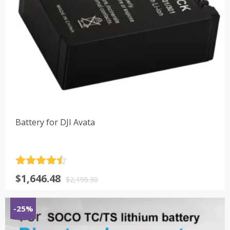
Battery for DJI Avata
评分
4.5
原
当
$
1,646.48
&sol; 5
$
2,195.30
价
前
为：
价
-25%
$2,195.30。
格
为：