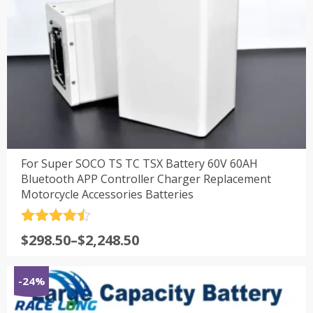
For Super SOCO TS TC TSX Battery 60V 60AH
Bluetooth APP Controller Charger Replacement
Motorcycle Accessories Batteries
评分
4.5
$
298.50
–
$
2,248.50
&sol; 5
-24%