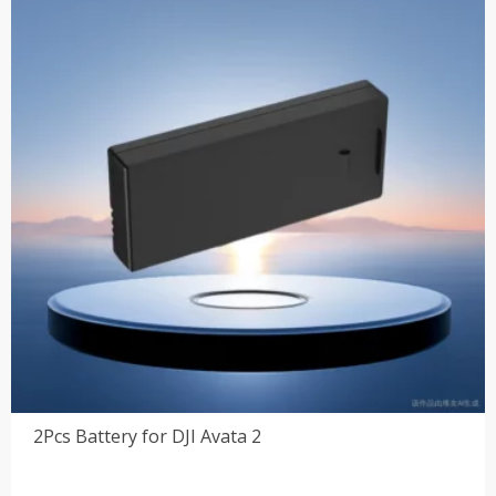
为：
$2,083.27。
2Pcs Battery for DJI Avata 2