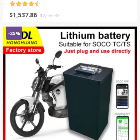
评分
4.5
原
当
$
1,537.86
&sol; 5
$
2,050.48
价
前
为：
价
-25%
$2,050.48。
格
为：
$1,537.86。