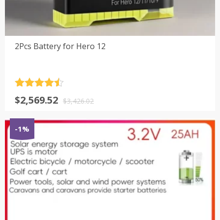
2Pcs Battery for Hero 12
评分
4.5
原
当
$
2,569.52
&sol; 5
$
3,426.02
价
前
为：
价
-1%
$3,426.02。
格
为：
$2,569.52。