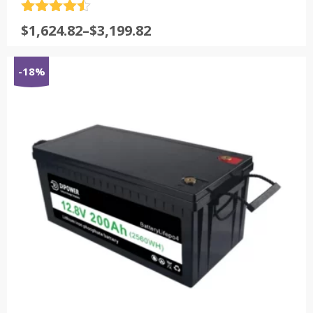
评分
4.5
$
1,624.82
–
$
3,199.82
&sol; 5
-18%