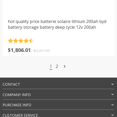
hot quality price batterie solaire lithium 200ah byd
battery storage battery deep cycle 12v 200ah
评分
4.5
原
当
$
1,806.01
&sol; 5
$
2,201.69
价
前
为：
价
1
2
$2,201.69。
格
为：
$1,806.01。
CONTACT
COMPANY INFO
PURCHASE INFO
CUSTOMER SERVICE