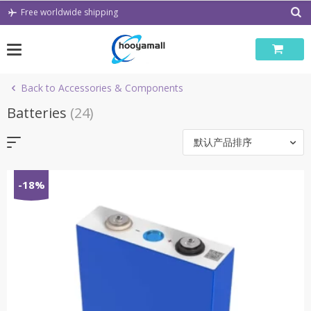
Skip
Free worldwide shipping
to
content
Back to Accessories & Components
Batteries
(24)
默认产品排序
-18%