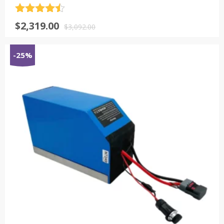
评分
4.5
原
当
$
2,319.00
&sol; 5
$
3,092.00
价
前
为：
价
-25%
$3,092.00。
格
为：
$2,319.00。